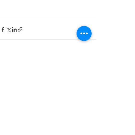
(주)주영라이팅 JUYOUNG LIGHTING Inc.
주식회사 주영라이팅 | Gwangyang-si, South Korea​ | 사업자등록번호:
620-81-37033
| 대표: 임영미
본사 및 1 공장: 전라남도 광양시 광양읍 익신산단 4길 73 (주)주영라이팅
​2 공장: 경상남도 진주시 동부로 169번길 12, A 304
Tel:
061) 763-8114
~5 | Fax:
061) 763-8110
| E-mail:
juyoung8114@juyounglighting.com
제품: 가로등, 보안등, 공원등, 경관조명, 투광등, 터널등, 스포츠조명, 바닥신호등, 탄소발열